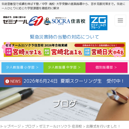
生徒密着型で成績を伸ばす塾／中学･高校･大学受験の進路指導から、苦手克服対策まで。生徒に
一人ひとりに応じた学習課題を徹底的に解決
緊急災害時の当塾の対応について
少人数指導 小学部 ＞
少人数指導 中学部 ＞
個別指導部 ＞
2026年6月24日 夏期スクーリング生 受付中！
NEWS
ブログ
トップページ
>
ブログ
>
ゼミナール21ソクラ 住吉校
>
出陣式を行いました！