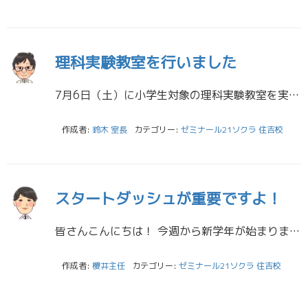
理科実験教室を行いました
7月6日（土）に小学生対象の理科実験教室を実施しました。 塾生はもちろん、塾生でない小学生も来てくれました！ 今回の実験は、『スライムをつくろう！』 過去に学校などでやってみた生徒もいたようですが、作成途中、自分の好きな […]
作成者:
鈴木 室長
カテゴリー:
ゼミナール21ソクラ 住吉校
スタートダッシュが重要ですよ！
皆さんこんにちは！ 今週から新学年が始まりました！ まだ授業は少しずつ進み始めているところかなと思いますが、 来週以降は本格的に通常の時間割がスタートするのではないでしょうか？ 4月～５月の最初はゴールデンウィークもあり […]
作成者:
櫻井主任
カテゴリー:
ゼミナール21ソクラ 住吉校