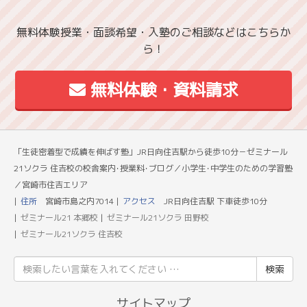
無料体験授業・面談希望・入塾のご相談などはこちらか
ら！
無料体験・資料請求
「生徒密着型で成績を伸ばす塾」JR日向住吉駅から徒歩10分－ゼミナール
21ソクラ 住吉校の校舎案内･授業料･ブログ／小学生･中学生のための学習塾
／宮崎市住吉エリア
住所
宮崎市島之内7014
アクセス
JR日向住吉駅 下車徒歩10分
ゼミナール21 本郷校
ゼミナール21ソクラ 田野校
ゼミナール21ソクラ 住吉校
検
索
結
サイトマップ