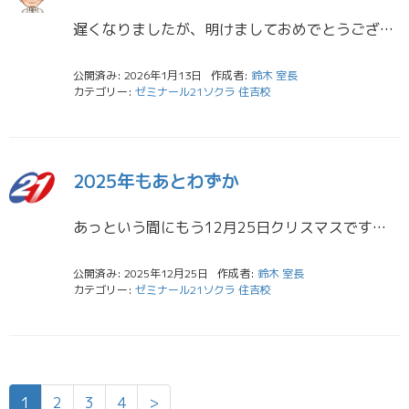
遅くなりましたが、明けましておめでとうございます。 2026年もどうぞよろしくお願い申し上げます。 さて年明けすぐに、喜びの声が届きました。 私立中学校入試が行われ、すでに合格通知が届いています。 日大中学校4名合格！ […]
公開済み: 2026年1月13日
作成者:
鈴木 室長
カテゴリー:
ゼミナール21ソクラ 住吉校
2025年もあとわずか
あっという間にもう12月25日クリスマスです。 もうあと6日で2025年も終了です。毎年この時期思うのです。今年はどんなことがあった年だっけ。と。いくつかは当然思い出せるのですが、そう多くは出てこないのです。 人間の記憶 […]
公開済み: 2025年12月25日
作成者:
鈴木 室長
カテゴリー:
ゼミナール21ソクラ 住吉校
1
2
3
4
>