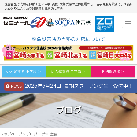
生徒密着型で成績を伸ばす塾／中学･高校･大学受験の進路指導から、苦手克服対策まで。生徒に
一人ひとりに応じた学習課題を徹底的に解決
緊急災害時の当塾の対応について
少人数指導 小学部 ＞
少人数指導 中学部 ＞
個別指導部 ＞
2026年6月24日 夏期スクーリング生 受付中！
NEWS
ブログ
トップページ
>
ブログ
>
鈴木 室長