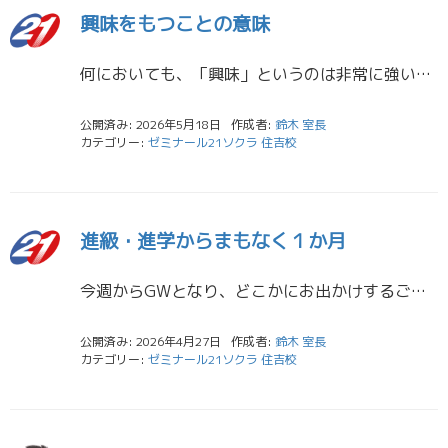
興味をもつことの意味
何においても、「興味」というのは非常に強い力を発揮することがあります。 例えば、好きな歌手がいたとしましょう。きっとその歌手のいろんなことを知りたいと思うでしょう。 これまでに歌っている曲は？何歳なんだろう？どこの生まれ […]
公開済み: 2026年5月18日
作成者:
鈴木 室長
カテゴリー:
ゼミナール21ソクラ 住吉校
進級・進学からまもなく１か月
今週からGWとなり、どこかにお出かけするご家庭や、部活で試合などが行われるところも多いことでしょう。春は低気圧と高気圧が交互に日本列島を覆い、そのせいもあり日々天気が変わりやすく、気温も変化が大きい時期です。 また、多く […]
公開済み: 2026年4月27日
作成者:
鈴木 室長
カテゴリー:
ゼミナール21ソクラ 住吉校