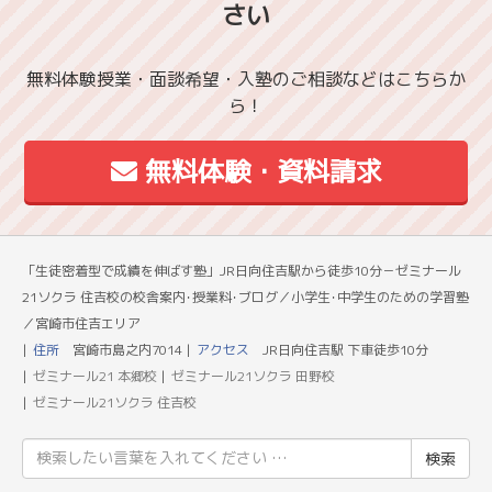
さい
無料体験授業・面談希望・入塾のご相談などはこちらか
ら！
無料体験・資料請求
「生徒密着型で成績を伸ばす塾」JR日向住吉駅から徒歩10分－ゼミナール
21ソクラ 住吉校の校舎案内･授業料･ブログ／小学生･中学生のための学習塾
／宮崎市住吉エリア
住所
宮崎市島之内7014
アクセス
JR日向住吉駅 下車徒歩10分
ゼミナール21 本郷校
ゼミナール21ソクラ 田野校
ゼミナール21ソクラ 住吉校
検
索