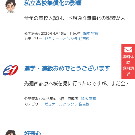
私立高校無償化の影響
今年の高校入試は、予想通り無償化の影響が大きく出た入試となりました。 来年からもより色濃く影響がでてくることでしょう。では無償化によってこれから先どういったことが起こるのでしょうか。 まず無償化というのは生徒・保護者にと […]
公開済み: 2026年4月15日
作成者:
鈴木 室長
カテゴリー:
ゼミナール21ソクラ 住吉校
無料体
験
進学・進級おめでとうございます
資料請
求
先週西都原へ桜を見に行ったのですが、まだ全然開花しておらず菜の花を見て帰ってきました。南国宮崎でも4月に入りようやく桜の開花となったところが多いようです。今週末は雨予報。春は天気が変わりやすい季節です。やっと咲いた桜も残 […]
公開済み: 2026年4月3日
作成者:
鈴木 室長
カテゴリー:
ゼミナール21ソクラ 住吉校
好奇心