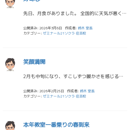
先日、月食がありました。 全国的に天気が悪く、見えない地域が多い中、宮崎は幸運にもとても綺麗に見ることができました。 時間とともに欠けていく月、いつもより少し赤黒い月を授業の合間に見ていましたが、神秘的なものでした。 小 […]
公開済み: 2026年3月6日
作成者:
鈴木 室長
カテゴリー:
ゼミナール21ソクラ 住吉校
笑顔満開
2月も中旬になり、すこしずつ暖かさを感じる日が多くなってきましたね。花粉症の私にとっては少し厄介な季節ですが。 大学入試や高校入試においても、結果がぞくぞくと出てきています。 すでに内定や合格を手にした生徒の皆さん、保護 […]
公開済み: 2026年2月25日
作成者:
鈴木 室長
カテゴリー:
ゼミナール21ソクラ 住吉校
本年教室一番乗りの春到来