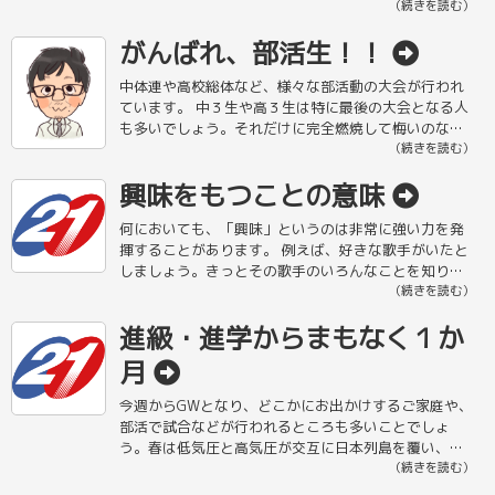
した低気圧が成長したものです。 言われてみたらそう
（続きを読む）
ですよね、北の方で発 […]
がんばれ、部活生！！
中体連や高校総体など、様々な部活動の大会が行われ
ています。 中３生や高３生は特に最後の大会となる人
も多いでしょう。それだけに完全燃焼して悔いのない
ようにしてもらいたいです。もちろんまだ先にコンク
（続きを読む）
ールなどがある文化部の生徒 […]
興味をもつことの意味
何においても、「興味」というのは非常に強い力を発
揮することがあります。 例えば、好きな歌手がいたと
しましょう。きっとその歌手のいろんなことを知りた
いと思うでしょう。 これまでに歌っている曲は？何歳
（続きを読む）
なんだろう？どこの生まれ […]
進級・進学からまもなく１か
月
今週からGWとなり、どこかにお出かけするご家庭や、
部活で試合などが行われるところも多いことでしょ
う。春は低気圧と高気圧が交互に日本列島を覆い、そ
のせいもあり日々天気が変わりやすく、気温も変化が
（続きを読む）
大きい時期です。 また、多く […]