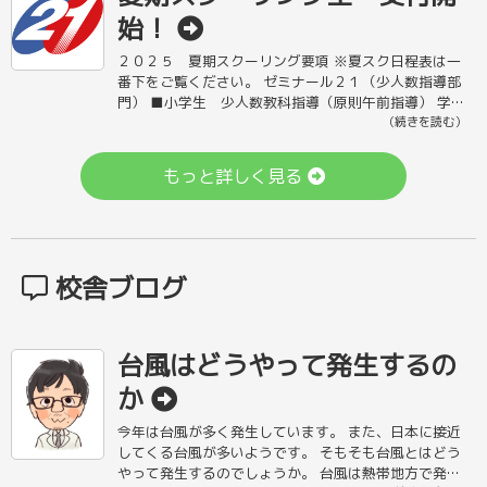
始！
２０２５ 夏期スクーリング要項 ※夏スク日程表は一
番下をご覧ください。 ゼミナール２１（少人数指導部
門） ■小学生 少人数教科指導（原則午前指導） 学習
内容の理解確認から応用へ 時間/10:30～12:30（また
（続きを読む）
は17: […]
もっと詳しく見る
校舎ブログ
台風はどうやって発生するの
か
今年は台風が多く発生しています。 また、日本に接近
してくる台風が多いようです。 そもそも台風とはどう
やって発生するのでしょうか。 台風は熱帯地方で発生