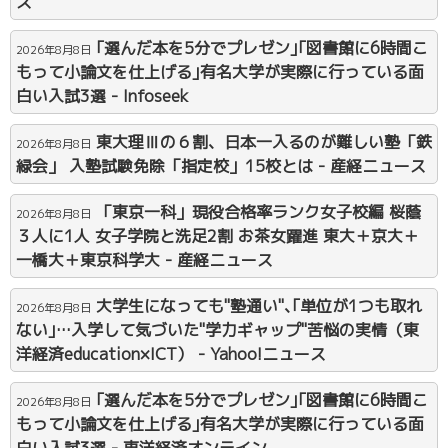
ス
｢選んだ本を5分でプレゼン｣｢図書館に6時間こ
2026年8月8日
もって小論文を仕上げる｣有名大学が実際に行っている面
白い入試3選 - Infoseek
東大理Ⅲの６割、日本一入るのが難しい塾「鉄
2026年8月8日
緑会」 入塾試験免除「指定校」15校とは - 産経ニュース
「東京一科」現役合格率ランク女子校編 桜蔭
2026年8月8日
３人に1人 女子学院と洗足2割 お茶女躍進 東大＋京大＋
一橋大＋東京科学大 - 産経ニュース
大学生になっても"塾通い"､｢単位が1つも取れ
2026年8月8日
ない｣…入学して気づいた"学力ギャップ"苦悩の実情（東
洋経済education×ICT） - Yahoo!ニュース
｢選んだ本を5分でプレゼン｣｢図書館に6時間こ
2026年8月8日
もって小論文を仕上げる｣有名大学が実際に行っている面
白い入試3選 - 東洋経済オンライン