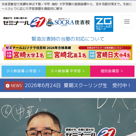
生徒密着型で成績を伸ばす塾／中学･高校･大学受験の進路指導から、苦手克服対策まで。生徒に
一人ひとりに応じた学習課題を徹底的に解決
緊急災害時の当塾の対応について
少人数指導 小学部 ＞
少人数指導 中学部 ＞
個別指導部 ＞
2026年6月24日 夏期スクーリング生 受付中！
NEWS