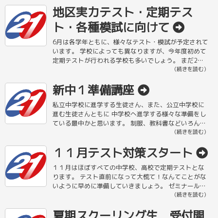
地区実力テスト・定期テス
ト・各種模試に向けて
6月は各学年ともに、様々なテスト・模試が予定されて
います。 学校によっても異なりますが、今年度初めて
定期テストが行われる学校も多いでしょう。 まだ2～
３週間あるから・・・と思わずに、ぜひいまから少し
（続きを読む）
ずつ準備を進めてもらい […]
新中１準備講座
私立中学校に進学する生徒さん、また、公立中学校に
進む生徒さんともに 中学校へ進学する様々な準備をし
ている最中かと思います。 制服、教科書などいろんな
ものが新しくなり、気持ちも高ぶっていると思いま
（続きを読む）
す。 ６年間の勉強のおさら […]
１１月テスト対策スタート
１１月はほぼすべての中学校、高校で定期テストとな
ります。 テスト直前になって大慌て！なんてことがな
いように早めに準備していきましょう。 ゼミナール２
１ソクラ住吉校ではすでにテスト対策をスタートして
（続きを読む）
います。 外部生について […]
夏期スクーリング生 受付開