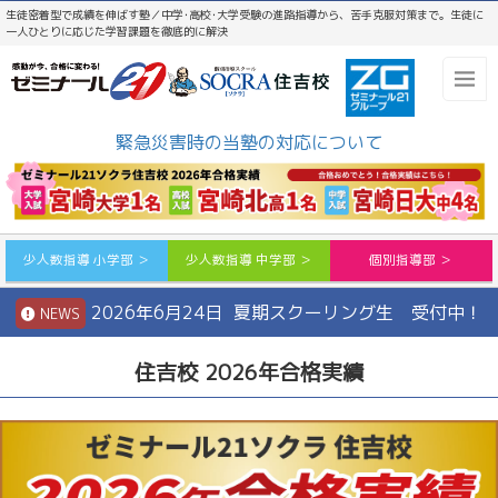
生徒密着型で成績を伸ばす塾／中学･高校･大学受験の進路指導から、苦手克服対策まで。生徒に
一人ひとりに応じた学習課題を徹底的に解決
緊急災害時の当塾の対応について
少人数指導 小学部 ＞
少人数指導 中学部 ＞
個別指導部 ＞
2026年6月24日 夏期スクーリング生 受付中！
NEWS
住吉校 2026年合格実績