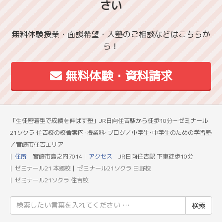
さい
無料体験授業・面談希望・入塾のご相談などはこちらか
ら！
無料体験・資料請求
「生徒密着型で成績を伸ばす塾」JR日向住吉駅から徒歩10分－ゼミナール
21ソクラ 住吉校の校舎案内･授業料･ブログ／小学生･中学生のための学習塾
／宮崎市住吉エリア
住所
宮崎市島之内7014
アクセス
JR日向住吉駅 下車徒歩10分
ゼミナール21 本郷校
ゼミナール21ソクラ 田野校
ゼミナール21ソクラ 住吉校
検
索