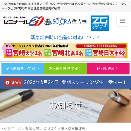
生徒密着型で成績を伸ばす塾／中学･高校･大学受験の進路指導から、苦手克服対策まで。生徒に
一人ひとりに応じた学習課題を徹底的に解決
緊急災害時の当塾の対応について
少人数指導 小学部 ＞
少人数指導 中学部 ＞
個別指導部 ＞
2026年6月24日 夏期スクーリング生 受付中！
NEWS
お知らせ
トップページ
>
お知らせ
>
２０２４年度入試合格速報